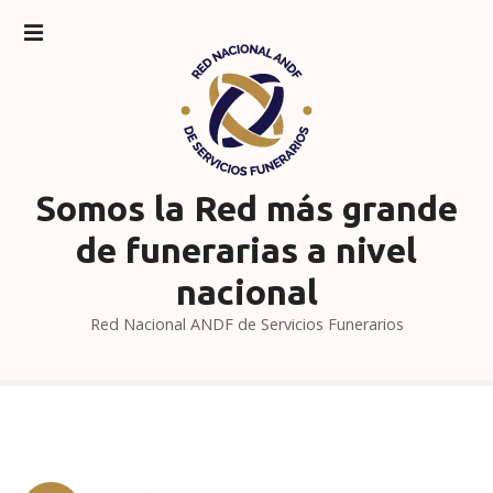
S
a
l
t
a
r
a
l
Somos la Red más grande
c
de funerarias a nivel
o
n
nacional
t
Red Nacional ANDF de Servicios Funerarios
e
n
i
d
o