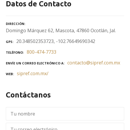
Datos de Contacto
DIRECCIÓN
Domingo Márquez 62, Mascota, 47860 Ocotlán, Jal.
20.348502353723, -102.76649690342
GPS
800-474-7733
TELÉFONO
contacto@sipref.com.mx
ENVÍE UN CORREO ELECTRÓNICO A
sipref.com.mx/
WEB
Contáctanos