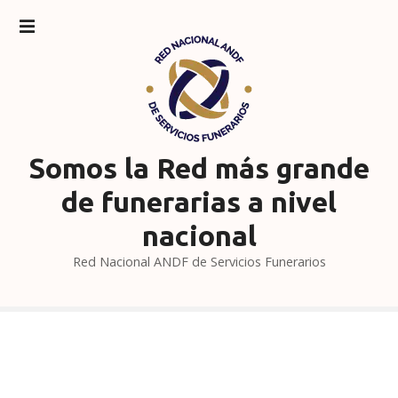
S
a
l
t
a
r
a
l
Somos la Red más grande
c
de funerarias a nivel
o
n
nacional
t
Red Nacional ANDF de Servicios Funerarios
e
n
i
d
o