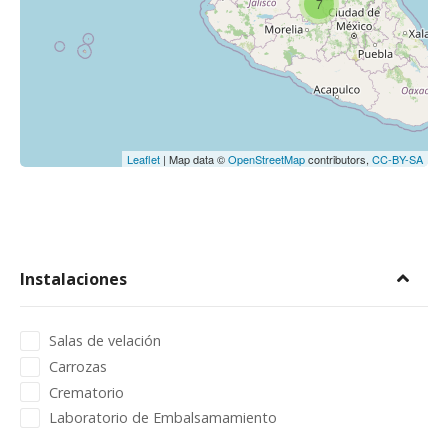
7
Leaflet
| Map data ©
OpenStreetMap
contributors,
CC-BY-SA
Instalaciones
Salas de velación
Carrozas
Crematorio
Laboratorio de Embalsamamiento