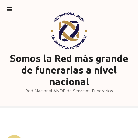
S
a
l
t
a
r
a
l
Somos la Red más grande
c
de funerarias a nivel
o
n
nacional
t
Red Nacional ANDF de Servicios Funerarios
e
n
i
d
o