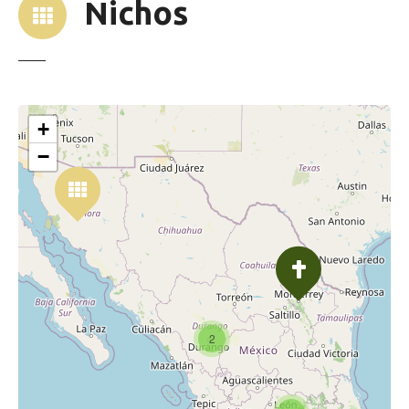
Nichos
+
−
2