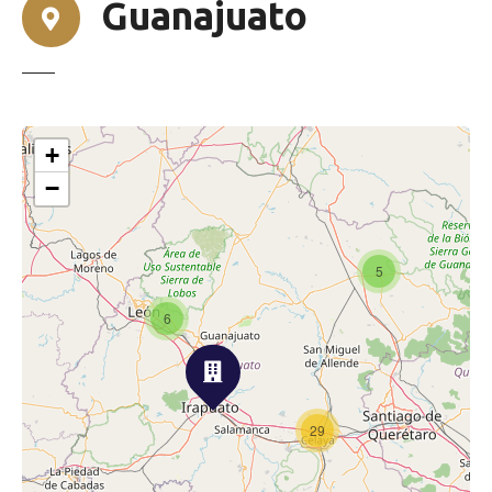
Guanajuato
+
−
5
6
29