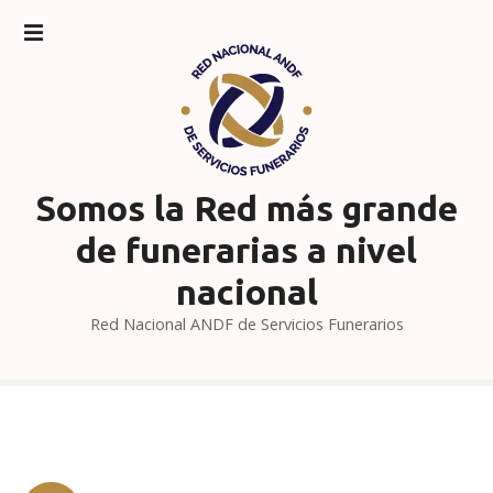
S
a
l
t
a
r
a
l
Somos la Red más grande
c
de funerarias a nivel
o
n
nacional
t
Red Nacional ANDF de Servicios Funerarios
e
n
i
d
o