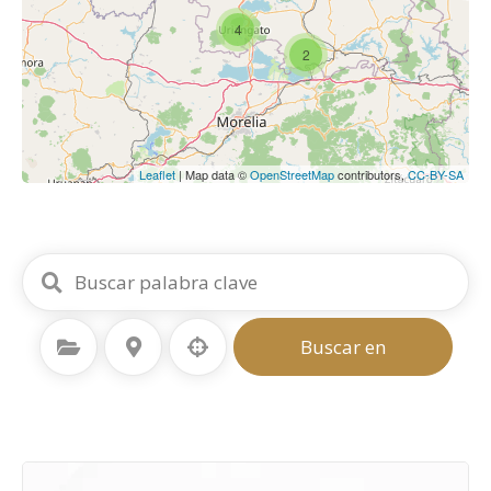
4
2
Leaflet
| Map data ©
OpenStreetMap
contributors,
CC-BY-SA
Seleccione la categoría
Seleccione la ubicación
Buscar en