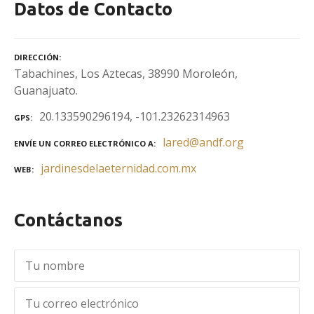
Datos de Contacto
DIRECCIÓN
Tabachines, Los Aztecas, 38990 Moroleón,
Guanajuato.
20.133590296194, -101.23262314963
GPS
lared@andf.org
ENVÍE UN CORREO ELECTRÓNICO A
jardinesdelaeternidad.com.mx
WEB
Contáctanos