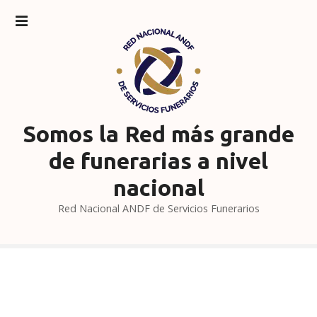
S
a
l
t
a
r
a
l
Somos la Red más grande
c
de funerarias a nivel
o
n
nacional
t
Red Nacional ANDF de Servicios Funerarios
e
n
i
d
o