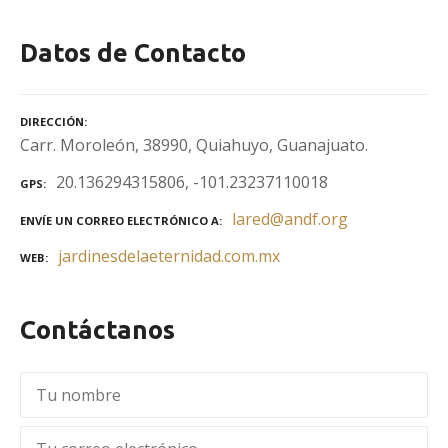
Datos de Contacto
DIRECCIÓN
Carr. Moroleón, 38990, Quiahuyo, Guanajuato.
20.136294315806, -101.23237110018
GPS
lared@andf.org
ENVÍE UN CORREO ELECTRÓNICO A
jardinesdelaeternidad.com.mx
WEB
Contáctanos