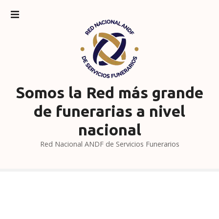
S
a
l
t
a
r
a
l
Somos la Red más grande
c
de funerarias a nivel
o
n
nacional
t
Red Nacional ANDF de Servicios Funerarios
e
n
i
d
o