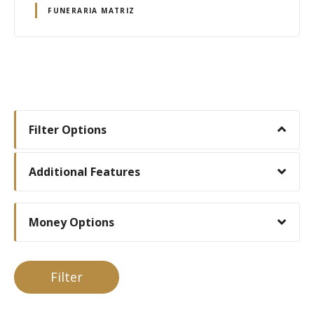
FUNERARIA MATRIZ
N
a
Filter Options
v
Additional Features
e
g
Money Options
a
c
Filter
i