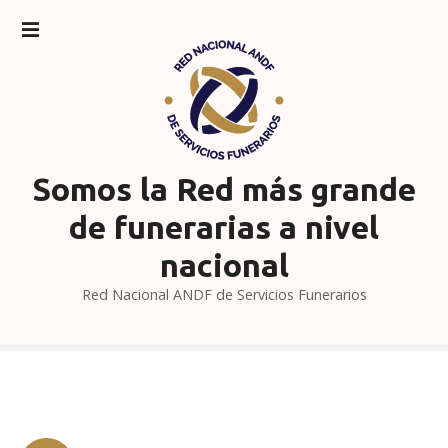
S
a
l
t
a
r
a
l
Somos la Red más grande
c
de funerarias a nivel
o
n
nacional
t
Red Nacional ANDF de Servicios Funerarios
e
n
i
d
o