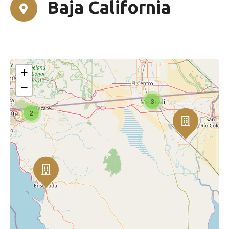
Baja California
+
−
3
2