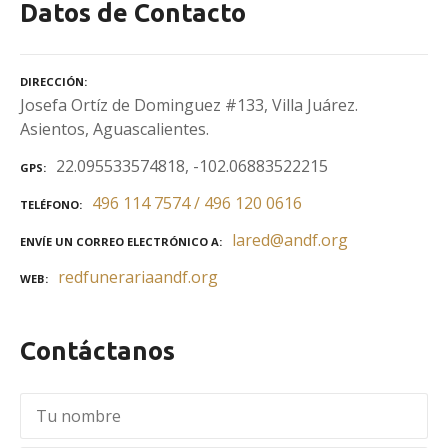
Datos de Contacto
DIRECCIÓN
Josefa Ortíz de Dominguez #133, Villa Juárez.
Asientos, Aguascalientes.
22.095533574818, -102.06883522215
GPS
496 114 7574 / 496 120 0616
TELÉFONO
lared@andf.org
ENVÍE UN CORREO ELECTRÓNICO A
redfunerariaandf.org
WEB
Contáctanos