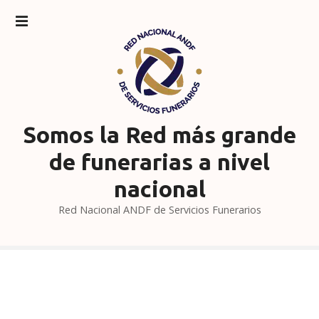
S
a
l
t
a
r
a
l
Somos la Red más grande
c
de funerarias a nivel
o
n
nacional
t
Red Nacional ANDF de Servicios Funerarios
e
n
i
d
o