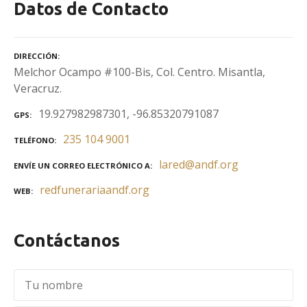
Datos de Contacto
DIRECCIÓN
Melchor Ocampo #100-Bis, Col. Centro. Misantla,
Veracruz.
19.927982987301, -96.85320791087
GPS
235 104 9001
TELÉFONO
lared@andf.org
ENVÍE UN CORREO ELECTRÓNICO A
redfunerariaandf.org
WEB
Contáctanos