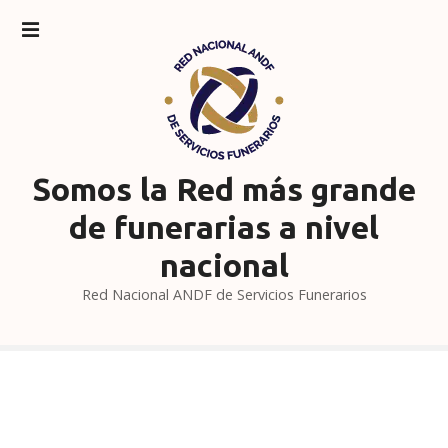
S
a
l
t
a
r
a
l
Somos la Red más grande
c
de funerarias a nivel
o
n
nacional
t
Red Nacional ANDF de Servicios Funerarios
e
n
i
d
o