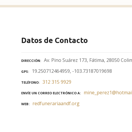
Datos de Contacto
Av. Pino Suárez 173, Fátima, 28050 Colim
DIRECCIÓN
19.250712464959, -103.73187019698
GPS
312 315 9929
TELÉFONO
mine_perez1@hotmai
ENVÍE UN CORREO ELECTRÓNICO A
redfunerariaandf.org
WEB