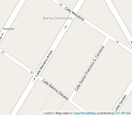
Leaflet
| Map data ©
OpenStreetMap
contributors,
CC-BY-SA