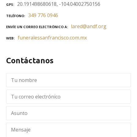
20.191498680618, -104.04002750156
GPS
349 776 0946
TELÉFONO
lared@andf.org
ENVÍE UN CORREO ELECTRÓNICO A
funeralessanfrancisco.com.mx
WEB
Contáctanos