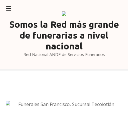
S
a
l
Somos la Red más grande
t
a
de funerarias a nivel
r
nacional
a
l
Red Nacional ANDF de Servicios Funerarios
c
o
n
t
e
n
i
d
o