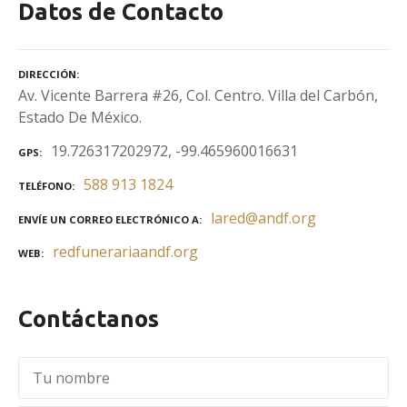
Datos de Contacto
DIRECCIÓN
Av. Vicente Barrera #26, Col. Centro. Villa del Carbón,
Estado De México.
19.726317202972, -99.465960016631
GPS
588 913 1824
TELÉFONO
lared@andf.org
ENVÍE UN CORREO ELECTRÓNICO A
redfunerariaandf.org
WEB
Contáctanos