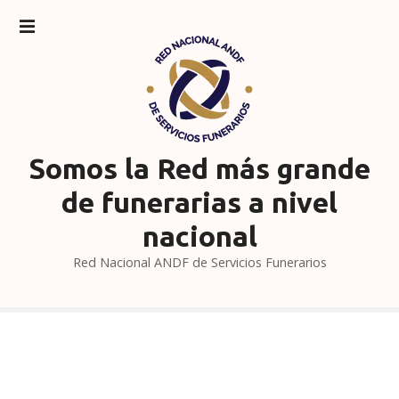
S
a
l
t
a
r
a
l
Somos la Red más grande
c
de funerarias a nivel
o
n
nacional
t
Red Nacional ANDF de Servicios Funerarios
e
n
i
d
o