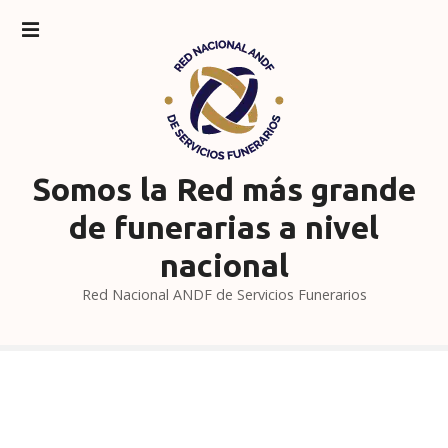
S
a
l
t
a
r
a
l
Somos la Red más grande
c
de funerarias a nivel
o
n
nacional
t
Red Nacional ANDF de Servicios Funerarios
e
n
i
d
o