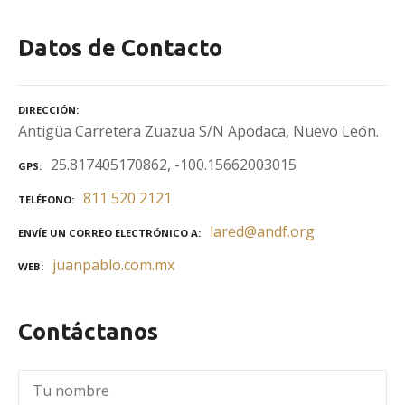
Datos de Contacto
DIRECCIÓN
Antigüa Carretera Zuazua S/N Apodaca, Nuevo León.
25.817405170862, -100.15662003015
GPS
811 520 2121
TELÉFONO
lared@andf.org
ENVÍE UN CORREO ELECTRÓNICO A
juanpablo.com.mx
WEB
Contáctanos