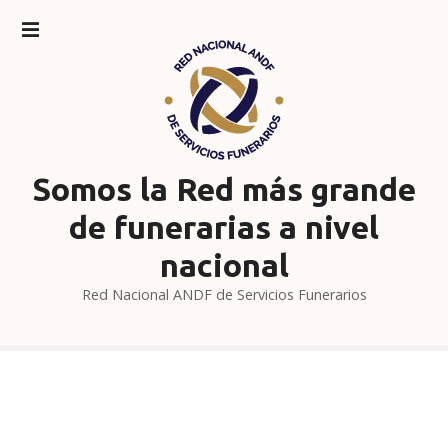
S
a
l
t
a
r
a
l
Somos la Red más grande
c
de funerarias a nivel
o
n
nacional
t
Red Nacional ANDF de Servicios Funerarios
e
n
i
d
o