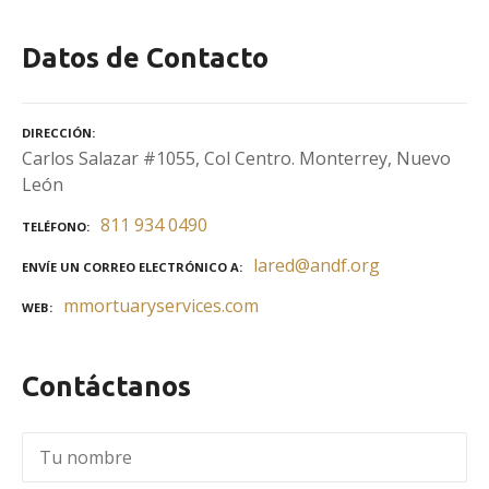
Datos de Contacto
DIRECCIÓN
Carlos Salazar #1055, Col Centro. Monterrey, Nuevo
León
811 934 0490
TELÉFONO
lared@andf.org
ENVÍE UN CORREO ELECTRÓNICO A
mmortuaryservices.com
WEB
Contáctanos