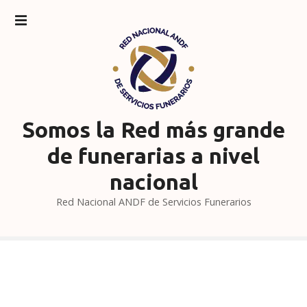
S
a
l
t
a
r
a
l
Somos la Red más grande
c
de funerarias a nivel
o
n
nacional
t
Red Nacional ANDF de Servicios Funerarios
e
n
i
d
o