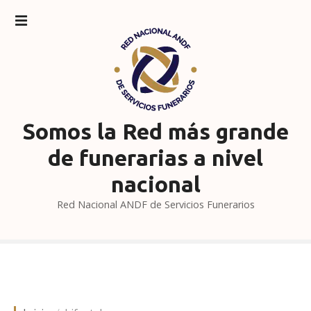
S
a
l
t
a
r
a
l
Somos la Red más grande
c
de funerarias a nivel
o
n
nacional
t
Red Nacional ANDF de Servicios Funerarios
e
n
i
d
o